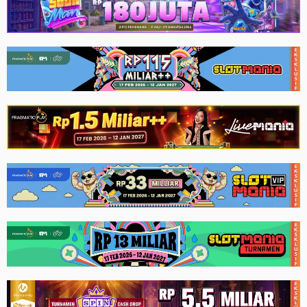
Referral
Promosi
Hubungi Kami
Live Chat
Pengaduan Customer
Pilih Bahasa:
MASUK
DAFTAR
&copy; ANALISA88 - Link Login Akses Alternatif
Resmi Game Online. Hak Cipta Dilindungi.