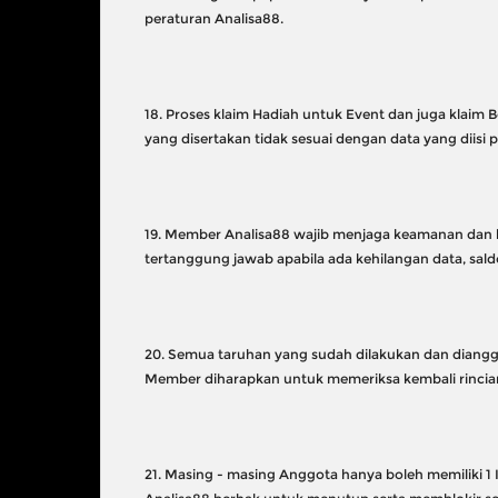
peraturan Analisa88.
18. Proses klaim Hadiah untuk Event dan juga klaim 
yang disertakan tidak sesuai dengan data yang diisi 
19. Member Analisa88 wajib menjaga keamanan dan ke
tertanggung jawab apabila ada kehilangan data, saldo 
20. Semua taruhan yang sudah dilakukan dan diangga
Member diharapkan untuk memeriksa kembali rincian 
21. Masing - masing Anggota hanya boleh memiliki 1