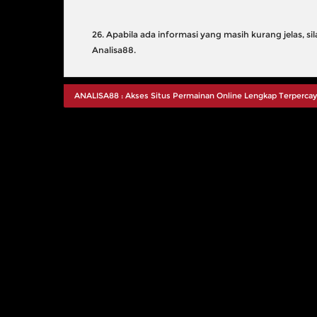
26. Apabila ada informasi yang masih kurang jelas, 
Analisa88.
ANALISA88 : Akses Situs Permainan Online Lengkap Terpercaya