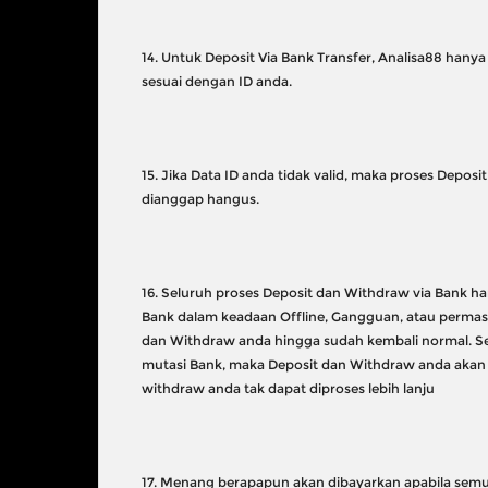
14. Untuk Deposit Via Bank Transfer, Analisa88 han
sesuai dengan ID anda.
15. Jika Data ID anda tidak valid, maka proses Depos
dianggap hangus.
16. Seluruh proses Deposit dan Withdraw via Bank ha
Bank dalam keadaan Offline, Gangguan, atau permas
dan Withdraw anda hingga sudah kembali normal. S
mutasi Bank, maka Deposit dan Withdraw anda akan 
withdraw anda tak dapat diproses lebih lanju
17. Menang berapapun akan dibayarkan apabila semua